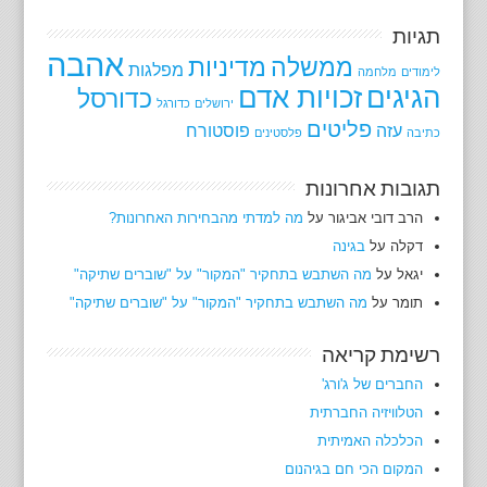
תגיות
אהבה
ממשלה
מדיניות
מפלגות
לימודים
מלחמה
הגיגים
זכויות אדם
כדורסל
ירושלים
כדורגל
פליטים
עזה
פוסטורח
כתיבה
פלסטינים
תגובות אחרונות
הרב דובי אביגור
על
מה למדתי מהבחירות האחרונות?
דקלה
על
בגינה
יגאל
על
מה השתבש בתחקיר "המקור" על "שוברים שתיקה"
תומר
על
מה השתבש בתחקיר "המקור" על "שוברים שתיקה"
רשימת קריאה
החברים של ג'ורג'
הטלוויזיה החברתית
הכלכלה האמיתית
המקום הכי חם בגיהנום